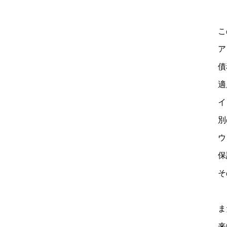
こ
ア
債
適
イ
別
ウ
保
そ
ま
来