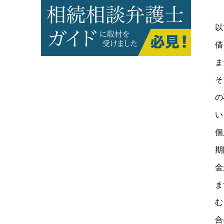
以
借
ま
そ
の
い
個
期
金
ま
む
合