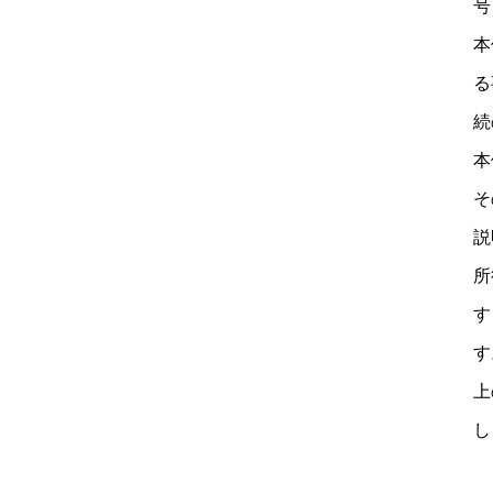
号
本
る
続
本
そ
説
所
す
す
上
し